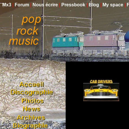
Mx3
|
Forum
|
Nous écrire
|
Pressbook
|
Blog
|
My space
|