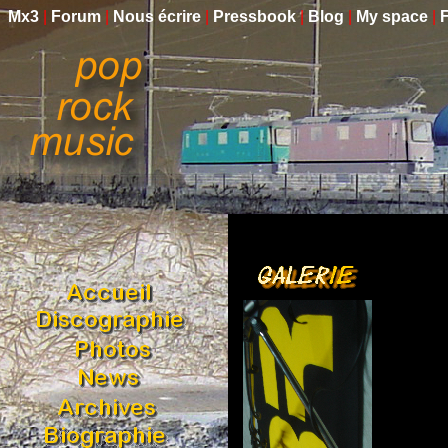
Mx3
|
Forum
|
Nous écrire
|
Pressbook
|
Blog
|
My space
|